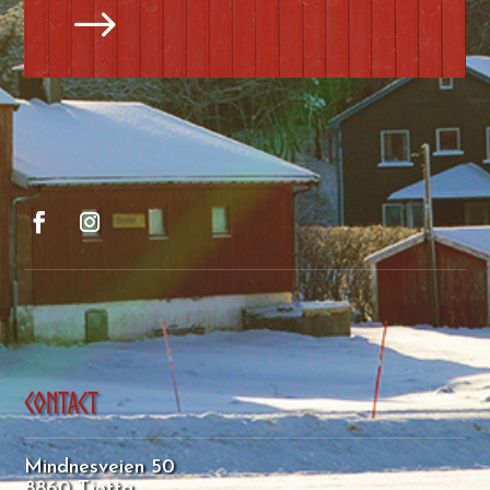
$
Contact
Mindnesveien 50
8860 Tjøtta